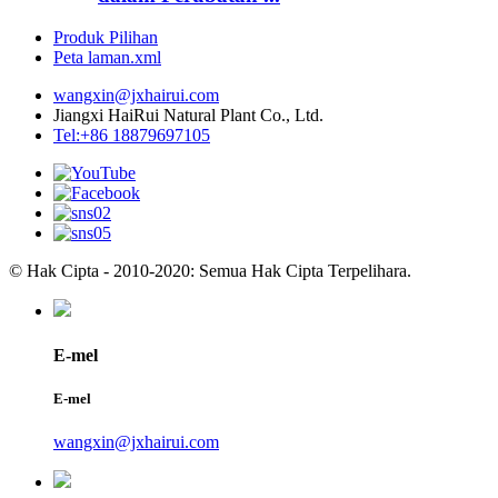
Produk Pilihan
Peta laman.xml
wangxin@jxhairui.com
Jiangxi HaiRui Natural Plant Co., Ltd.
Tel:+86 18879697105
© Hak Cipta - 2010-2020: Semua Hak Cipta Terpelihara.
E-mel
E-mel
wangxin@jxhairui.com