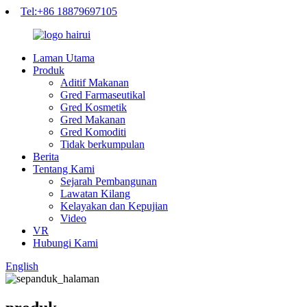
Tel:+86 18879697105
Laman Utama
Produk
Aditif Makanan
Gred Farmaseutikal
Gred Kosmetik
Gred Makanan
Gred Komoditi
Tidak berkumpulan
Berita
Tentang Kami
Sejarah Pembangunan
Lawatan Kilang
Kelayakan dan Kepujian
Video
VR
Hubungi Kami
English