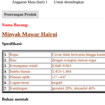
Anggaran Masa (hari)
1
Untuk dirundingkan
Penerangan Produk
Nama Barang:
Minyak Mawar Hairui
Spesifikasi:
Rupa:
Cecair tidak berwarna hingga kuni
1.
Bau:
dengan wangian mawar segar
2.
Ketumpatan relatif:
0.848~0.863
3.
Indeks biasan:
1.453~1.464
4.
Putaran optik:
-1°~-4.6°
5.
Logam berat:
negatif
6.
Kandungan:
geraniol 20%, sitronelol 46%
7.
Bahan mentah