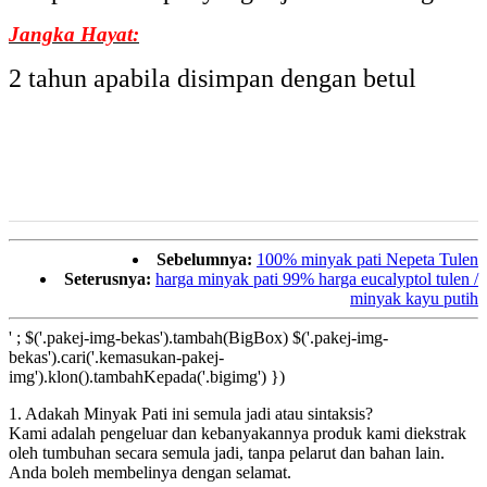
Jangka Hayat:
2 tahun apabila disimpan dengan betul
Sebelumnya:
100% minyak pati Nepeta Tulen
Seterusnya:
harga minyak pati 99% harga eucalyptol tulen /
minyak kayu putih
' ; $('.pakej-img-bekas').tambah(BigBox) $('.pakej-img-
bekas').cari('.kemasukan-pakej-
img').klon().tambahKepada('.bigimg') })
1. Adakah Minyak Pati ini semula jadi atau sintaksis?
Kami adalah pengeluar dan kebanyakannya produk kami diekstrak
oleh tumbuhan secara semula jadi, tanpa pelarut dan bahan lain.
Anda boleh membelinya dengan selamat.