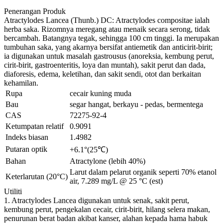
Penerangan Produk
Atractylodes Lancea (Thunb.) DC: Atractylodes compositae ialah
herba saka. Rizomnya meregang atau menaik secara serong, tidak
bercambah. Batangnya tegak, sehingga 100 cm tinggi. Ia merupakan
tumbuhan saka, yang akarnya bersifat antiemetik dan anticirit-birit;
ia digunakan untuk masalah gastrousus (anoreksia, kembung perut,
cirit-birit, gastroenteritis, loya dan muntah), sakit perut dan dada,
diaforesis, edema, keletihan, dan sakit sendi, otot dan berkaitan
kehamilan.
Rupa
cecair kuning muda
Bau
segar hangat, berkayu - pedas, bermentega
CAS
72275-92-4
Ketumpatan relatif
0.9091
Indeks biasan
1.4982
Putaran optik
+6.1°(25℃)
Bahan
Atractylone (lebih 40%)
Larut dalam pelarut organik seperti 70% etanol
Keterlarutan (20°C)
air, 7.289 mg/L @ 25 °C (est)
Utiliti
1. Atractylodes Lancea digunakan untuk senak, sakit perut,
kembung perut, pengekalan cecair, cirit-birit, hilang selera makan,
penurunan berat badan akibat kanser, alahan kepada hama habuk