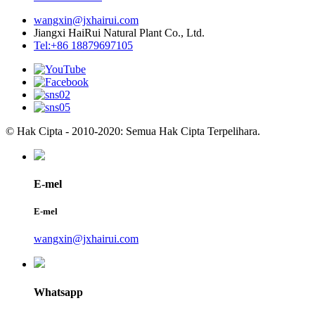
wangxin@jxhairui.com
Jiangxi HaiRui Natural Plant Co., Ltd.
Tel:+86 18879697105
© Hak Cipta - 2010-2020: Semua Hak Cipta Terpelihara.
E-mel
E-mel
wangxin@jxhairui.com
Whatsapp