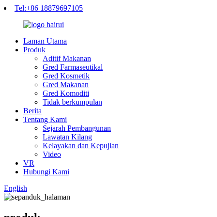
Tel:+86 18879697105
Laman Utama
Produk
Aditif Makanan
Gred Farmaseutikal
Gred Kosmetik
Gred Makanan
Gred Komoditi
Tidak berkumpulan
Berita
Tentang Kami
Sejarah Pembangunan
Lawatan Kilang
Kelayakan dan Kepujian
Video
VR
Hubungi Kami
English