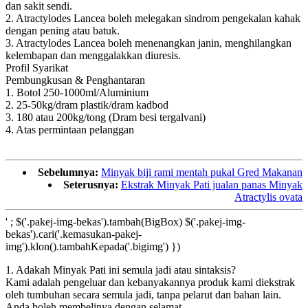
dan sakit sendi.
2. Atractylodes Lancea boleh melegakan sindrom pengekalan kahak
dengan pening atau batuk.
3. Atractylodes Lancea boleh menenangkan janin, menghilangkan
kelembapan dan menggalakkan diuresis.
Profil Syarikat
Pembungkusan & Penghantaran
1. Botol 250-1000ml/Aluminium
2. 25-50kg/dram plastik/dram kadbod
3. 180 atau 200kg/tong (Dram besi tergalvani)
4. Atas permintaan pelanggan
Sebelumnya:
Minyak biji rami mentah pukal Gred Makanan
Seterusnya:
Ekstrak Minyak Pati jualan panas Minyak
Atractylis ovata
' ; $('.pakej-img-bekas').tambah(BigBox) $('.pakej-img-
bekas').cari('.kemasukan-pakej-
img').klon().tambahKepada('.bigimg') })
1. Adakah Minyak Pati ini semula jadi atau sintaksis?
Kami adalah pengeluar dan kebanyakannya produk kami diekstrak
oleh tumbuhan secara semula jadi, tanpa pelarut dan bahan lain.
Anda boleh membelinya dengan selamat.