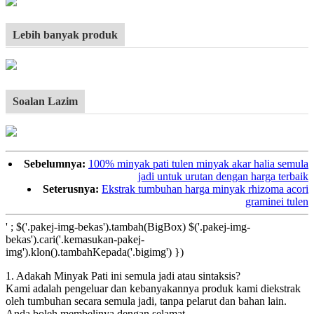
Lebih banyak produk
Soalan Lazim
Sebelumnya:
100% minyak pati tulen minyak akar halia semula
jadi untuk urutan dengan harga terbaik
Seterusnya:
Ekstrak tumbuhan harga minyak rhizoma acori
graminei tulen
' ; $('.pakej-img-bekas').tambah(BigBox) $('.pakej-img-
bekas').cari('.kemasukan-pakej-
img').klon().tambahKepada('.bigimg') })
1. Adakah Minyak Pati ini semula jadi atau sintaksis?
Kami adalah pengeluar dan kebanyakannya produk kami diekstrak
oleh tumbuhan secara semula jadi, tanpa pelarut dan bahan lain.
Anda boleh membelinya dengan selamat.